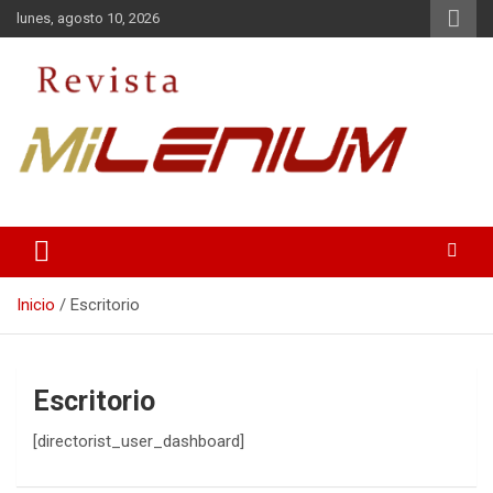
Saltar
lunes, agosto 10, 2026
al
contenido
Medio de Comunicación
Revista Milenium
Inicio
Escritorio
Escritorio
[directorist_user_dashboard]