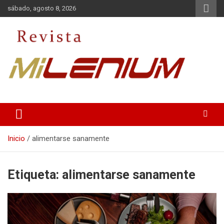
Saltar
sábado, agosto 8, 2026
al
contenido
Medio de Comunicación
Revista Milenium
Inicio
alimentarse sanamente
Etiqueta:
alimentarse sanamente