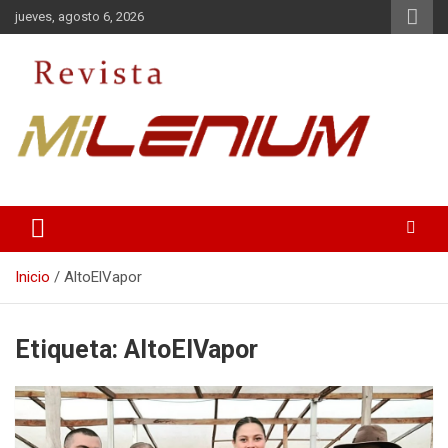
Saltar
jueves, agosto 6, 2026
al
contenido
Medio de Comunicación
Revista Milenium
Inicio
AltoElVapor
Etiqueta:
AltoElVapor