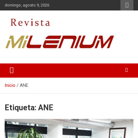
Saltar
domingo, agosto 9, 2026
al
contenido
Medio de Comunicación
Revista Milenium
Inicio
ANE
Etiqueta:
ANE