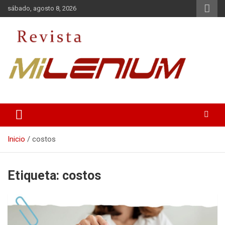
Saltar
sábado, agosto 8, 2026
al
contenido
Medio de Comunicación
Revista Milenium
Inicio
costos
Etiqueta:
costos