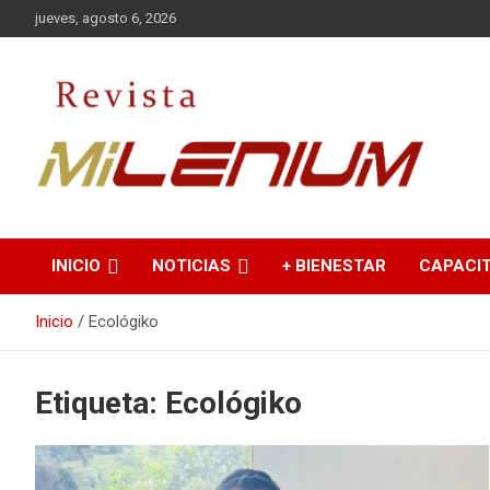
Saltar
jueves, agosto 6, 2026
al
contenido
Medio de Comunicación
Revista Milenium
INICIO
NOTICIAS
+ BIENESTAR
CAPACI
Inicio
Ecológiko
Etiqueta:
Ecológiko