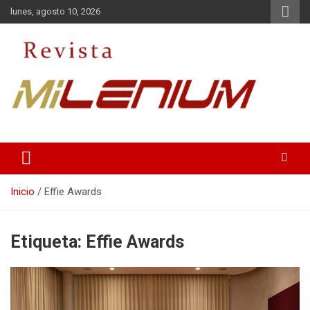
Saltar
lunes, agosto 10, 2026
al
contenido
Medio de Comunicación
Revista Milenium
Inicio
Effie Awards
Etiqueta:
Effie Awards