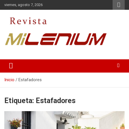
Saltar
viernes, agosto 7, 2026
al
contenido
Medio de Comunicación
Revista Milenium
Inicio
Estafadores
Etiqueta:
Estafadores