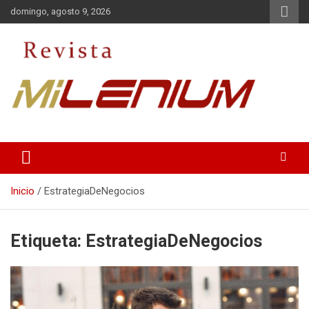
Saltar
domingo, agosto 9, 2026
al
contenido
Medio de Comunicación
Revista Milenium
Inicio
EstrategiaDeNegocios
Etiqueta:
EstrategiaDeNegocios