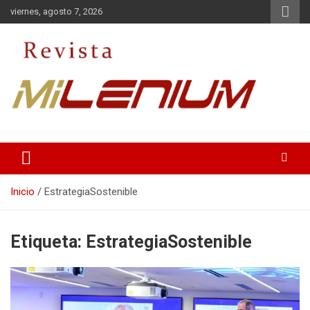
Saltar
viernes, agosto 7, 2026
al
contenido
Medio de Comunicación
Revista Milenium
Inicio
EstrategiaSostenible
Etiqueta:
EstrategiaSostenible