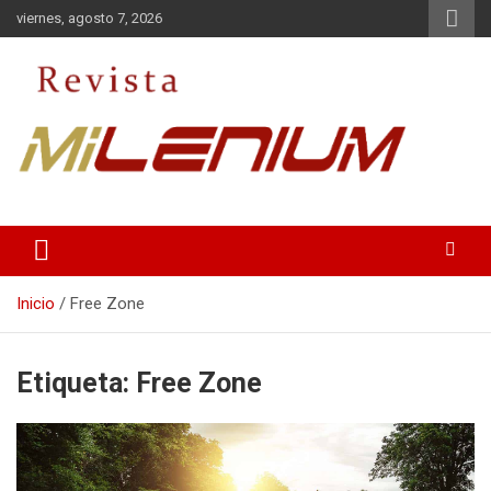
Saltar
viernes, agosto 7, 2026
al
contenido
Medio de Comunicación
Revista Milenium
Inicio
Free Zone
Etiqueta:
Free Zone