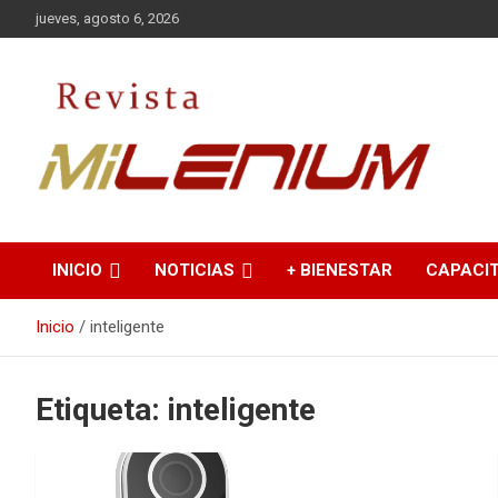
Saltar
jueves, agosto 6, 2026
al
contenido
Medio de Comunicación
Revista Milenium
INICIO
NOTICIAS
+ BIENESTAR
CAPACI
Inicio
inteligente
Etiqueta:
inteligente