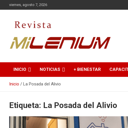
Saltar
viernes, agosto 7, 2026
al
contenido
Medio de Comunicación
Revista Milenium
INICIO
NOTICIAS
+ BIENESTAR
CAPACI
Inicio
La Posada del Alivio
Etiqueta:
La Posada del Alivio