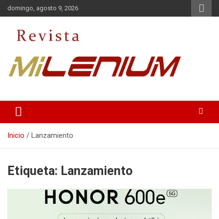
Saltar
domingo, agosto 9, 2026
al
contenido
Medio de Comunicación
Revista Milenium
Inicio
Lanzamiento
Etiqueta:
Lanzamiento