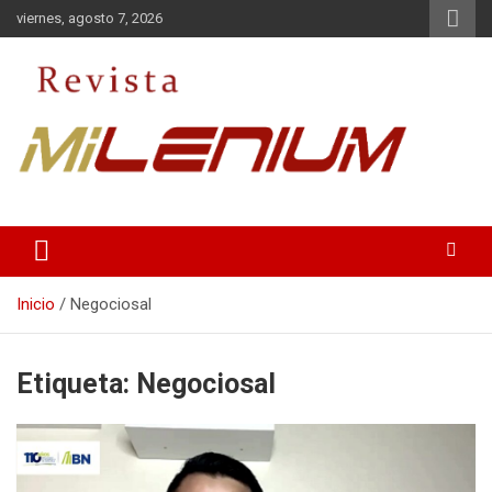
Saltar
viernes, agosto 7, 2026
al
contenido
Medio de Comunicación
Revista Milenium
Inicio
Negociosal
Etiqueta:
Negociosal