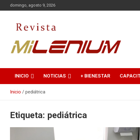
Saltar
domingo, agosto 9, 2026
al
contenido
Medio de Comunicación
Revista Milenium
INICIO
NOTICIAS
+ BIENESTAR
CAPACI
Inicio
pediátrica
Etiqueta:
pediátrica