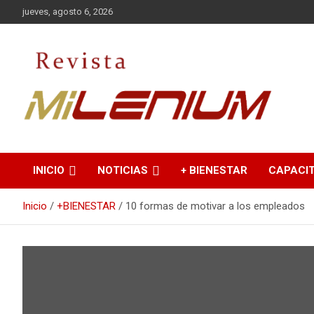
Saltar
jueves, agosto 6, 2026
al
contenido
Medio de Comunicación
Revista Milenium
INICIO
NOTICIAS
+ BIENESTAR
CAPACI
Inicio
+BIENESTAR
10 formas de motivar a los empleados