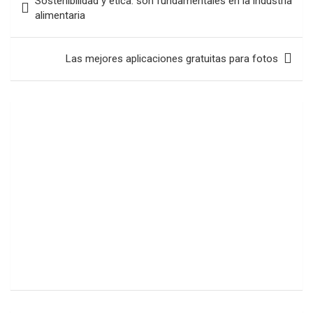
Sostenibilidad y ética: son fundamentales en la industria
de
alimentaria
entradas
Las mejores aplicaciones gratuitas para fotos