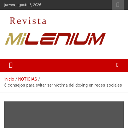
Saltar
jueves, agosto 6, 2026
al
contenido
Medio de Comunicación
Revista Milenium
Inicio
NOTICIAS
6 consejos para evitar ser víctima del doxing en redes sociales