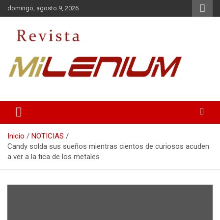
Saltar
domingo, agosto 9, 2026
al
contenido
Medio de Comunicación
Revista Milenium
Inicio
NOTICIAS
Candy solda sus sueños mientras cientos de curiosos acuden
a ver a la tica de los metales