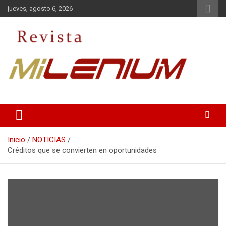
Saltar
jueves, agosto 6, 2026
al
contenido
Medio de Comunicación
Revista Milenium
Inicio
NOTICIAS
Créditos que se convierten en oportunidades