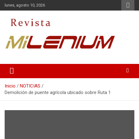
Saltar
lunes, agosto 10, 2026
al
contenido
Medio de Comunicación
Revista Milenium
Inicio
NOTICIAS
Demolición de puente agrícola ubicado sobre Ruta 1