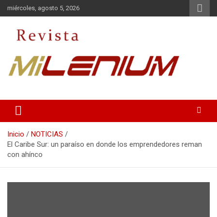
Saltar
miércoles, agosto 5, 2026
al
contenido
Medio de Comunicación
Revista Milenium
Inicio
NOTICIAS
El Caribe Sur: un paraíso en donde los emprendedores reman
con ahínco