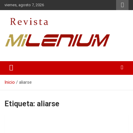
Saltar
viernes, agosto 7, 2026
al
contenido
Medio de Comunicación
Revista Milenium
Inicio
aliarse
Etiqueta:
aliarse