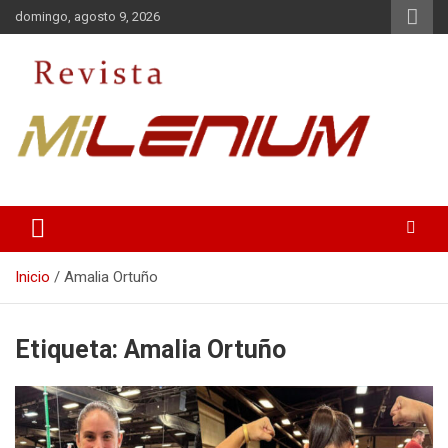
Saltar
domingo, agosto 9, 2026
al
contenido
Medio de Comunicación
Revista Milenium
Inicio
Amalia Ortuño
Etiqueta:
Amalia Ortuño