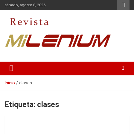
Saltar
sábado, agosto 8, 2026
al
contenido
Medio de Comunicación
Revista Milenium
Inicio
clases
Etiqueta:
clases