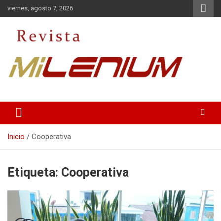
Saltar
viernes, agosto 7, 2026
al
contenido
Medio de Comunicación
Revista Milenium
Inicio
Cooperativa
Etiqueta:
Cooperativa