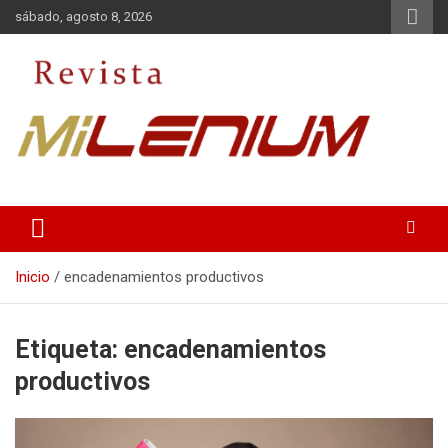
Saltar
sábado, agosto 8, 2026
al
contenido
Medio de Comunicación
Revista Milenium
Inicio
encadenamientos productivos
Etiqueta:
encadenamientos
productivos