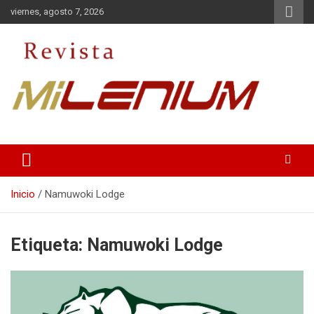
Saltar
viernes, agosto 7, 2026
al
contenido
Medio de Comunicación
Revista Milenium
Inicio
Namuwoki Lodge
Etiqueta:
Namuwoki Lodge