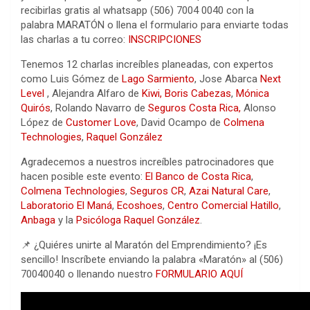
recibirlas gratis al whatsapp (506) 7004 0040 con la
palabra MARATÓN o llena el formulario para enviarte todas
las charlas a tu correo:
INSCRIPCIONES
Tenemos 12 charlas increíbles planeadas, con expertos
como Luis Gómez de
Lago Sarmiento
, Jose Abarca
Next
Level
, Alejandra Alfaro de
Kiwi,
Boris Cabezas
,
Mónica
Quirós
, Rolando Navarro de
Seguros Costa Rica,
Alonso
López de
Customer Love
, David Ocampo de
Colmena
Technologies
,
Raquel González
Agradecemos a nuestros increíbles patrocinadores que
hacen posible este evento:
El Banco de Costa Rica
,
Colmena Technologies
,
Seguros CR
,
Azai Natural Care
,
Laboratorio El Maná
,
Ecoshoes
,
Centro Comercial Hatillo
,
Anbaga
y la
Psicóloga Raquel González
.
📌 ¿Quiéres unirte al Maratón del Emprendimiento? ¡Es
sencillo! Inscríbete enviando la palabra «Maratón» al (506)
70040040 o llenando nuestro
FORMULARIO AQUÍ