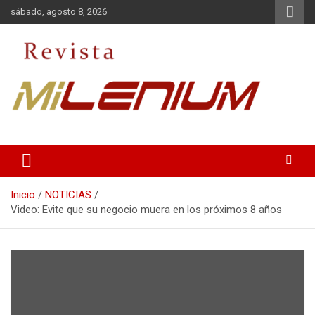
Saltar
sábado, agosto 8, 2026
al
contenido
Medio de Comunicación
Revista Milenium
Inicio
NOTICIAS
Video: Evite que su negocio muera en los próximos 8 años