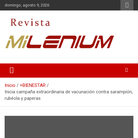
Saltar
domingo, agosto 9, 2026
al
contenido
Medio de Comunicación
Revista Milenium
Inicio
+BIENESTAR
Inicia campaña extraordinaria de vacunación contra sarampión,
rubéola y paperas