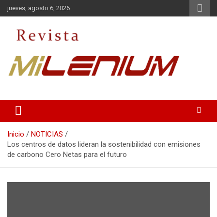
Saltar
jueves, agosto 6, 2026
al
contenido
Medio de Comunicación
Revista Milenium
Inicio
NOTICIAS
Los centros de datos lideran la sostenibilidad con emisiones
de carbono Cero Netas para el futuro