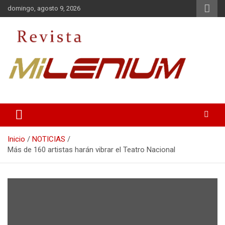
Saltar
domingo, agosto 9, 2026
al
contenido
Medio de Comunicación
Revista Milenium
Inicio
NOTICIAS
Más de 160 artistas harán vibrar el Teatro Nacional