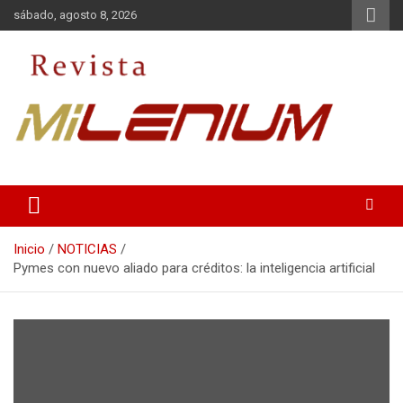
Saltar
sábado, agosto 8, 2026
al
contenido
Medio de Comunicación
Revista Milenium
Inicio
NOTICIAS
Pymes con nuevo aliado para créditos: la inteligencia artificial