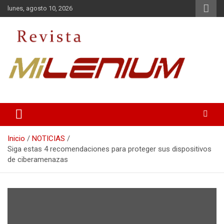
Saltar
lunes, agosto 10, 2026
al
contenido
Medio de Comunicación
Revista Milenium
Inicio
NOTICIAS
Siga estas 4 recomendaciones para proteger sus dispositivos
de ciberamenazas