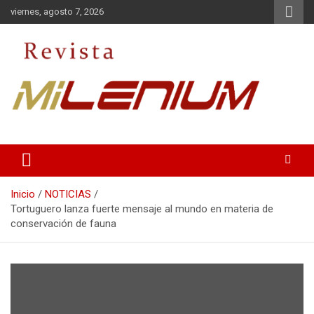
Saltar
viernes, agosto 7, 2026
al
contenido
Medio de Comunicación
Revista Milenium
Inicio
NOTICIAS
Tortuguero lanza fuerte mensaje al mundo en materia de
conservación de fauna