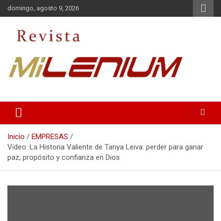
Saltar
domingo, agosto 9, 2026
al
contenido
Medio de Comunicación
Revista Milenium
Inicio
EMPRESAS
Video: La Historia Valiente de Tanya Leiva: perder para ganar
paz, propósito y confianza en Dios