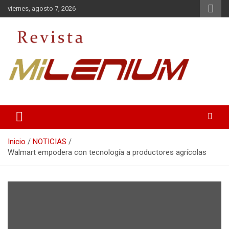
Saltar
viernes, agosto 7, 2026
al
contenido
Medio de Comunicación
Revista Milenium
Inicio
NOTICIAS
Walmart empodera con tecnología a productores agrícolas