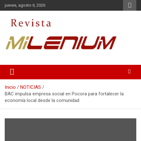
Saltar
jueves, agosto 6, 2026
al
contenido
Medio de Comunicación
Revista Milenium
Inicio
NOTICIAS
BAC impulsa empresa social en Pocora para fortalecer la
economía local desde la comunidad