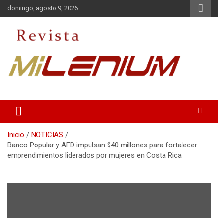
Saltar
domingo, agosto 9, 2026
al
contenido
Medio de Comunicación
Revista Milenium
Inicio
NOTICIAS
Banco Popular y AFD impulsan $40 millones para fortalecer
emprendimientos liderados por mujeres en Costa Rica