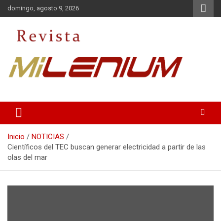
Saltar
domingo, agosto 9, 2026
al
contenido
Medio de Comunicación
Revista Milenium
Inicio
NOTICIAS
Científicos del TEC buscan generar electricidad a partir de las
olas del mar