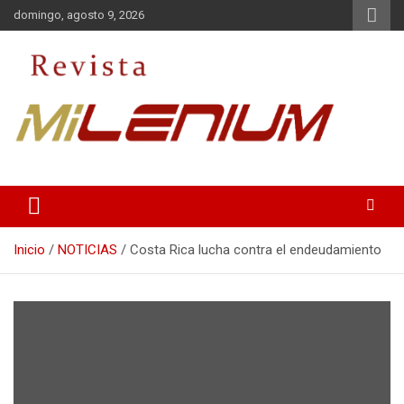
Saltar
domingo, agosto 9, 2026
al
contenido
Medio de Comunicación
Revista Milenium
Inicio
NOTICIAS
Costa Rica lucha contra el endeudamiento