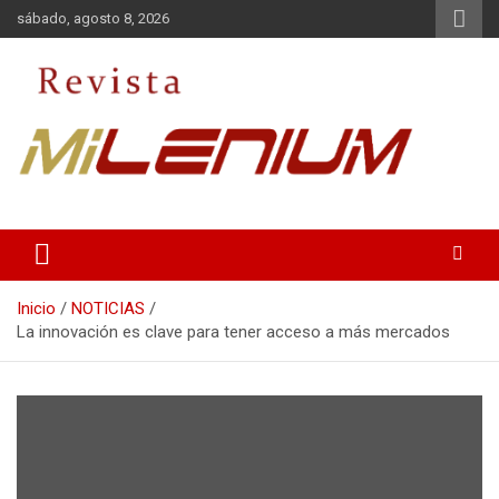
Saltar
sábado, agosto 8, 2026
al
contenido
Medio de Comunicación
Revista Milenium
Inicio
NOTICIAS
La innovación es clave para tener acceso a más mercados