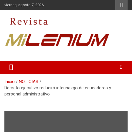
Saltar
viernes, agosto 7, 2026
al
contenido
Medio de Comunicación
Revista Milenium
Inicio
NOTICIAS
Decreto ejecutivo reducirá interinazgo de educadores y
personal administrativo