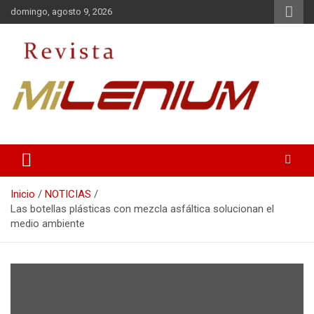
Saltar
domingo, agosto 9, 2026
al
contenido
Medio de Comunicación
Revista Milenium
Inicio
NOTICIAS
Las botellas plásticas con mezcla asfáltica solucionan el
medio ambiente