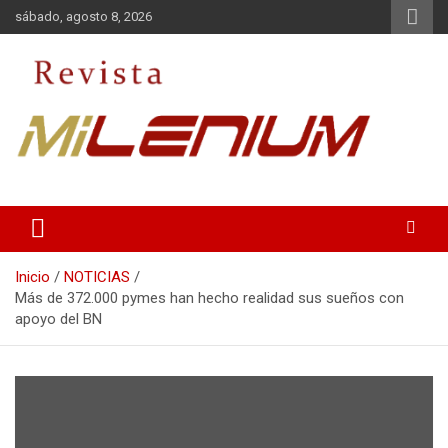
Saltar
sábado, agosto 8, 2026
al
contenido
Medio de Comunicación
Revista Milenium
Inicio
NOTICIAS
Más de 372.000 pymes han hecho realidad sus sueños con
apoyo del BN