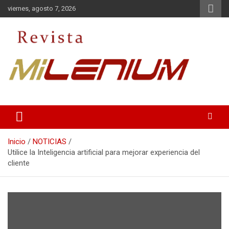
Saltar
viernes, agosto 7, 2026
al
contenido
Medio de Comunicación
Revista Milenium
Inicio
NOTICIAS
Utilice la Inteligencia artificial para mejorar experiencia del
cliente