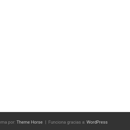
ema por:
Theme Horse
Funciona gracias a:
WordPress