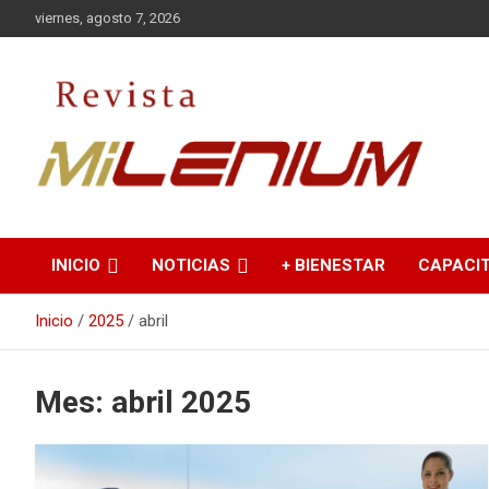
Saltar
viernes, agosto 7, 2026
al
contenido
Medio de Comunicación
Revista Milenium
INICIO
NOTICIAS
+ BIENESTAR
CAPACI
Inicio
2025
abril
Mes:
abril 2025