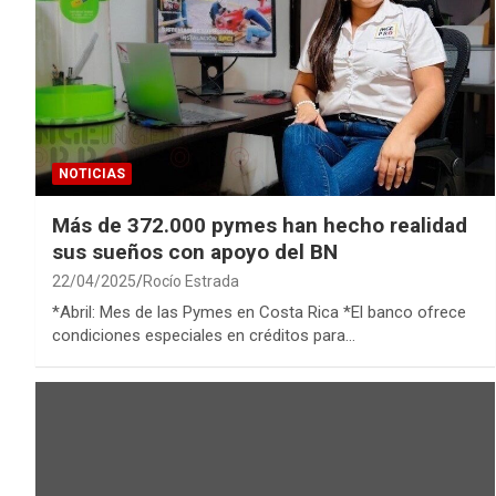
NOTICIAS
Más de 372.000 pymes han hecho realidad
sus sueños con apoyo del BN
22/04/2025
Rocío Estrada
*Abril: Mes de las Pymes en Costa Rica *El banco ofrece
condiciones especiales en créditos para…