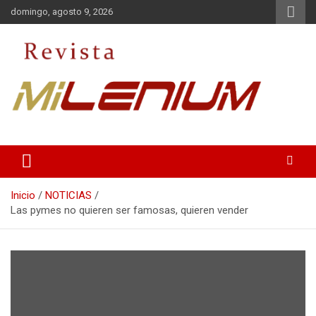
Saltar
domingo, agosto 9, 2026
al
contenido
Medio de Comunicación
Revista Milenium
Inicio
NOTICIAS
Las pymes no quieren ser famosas, quieren vender