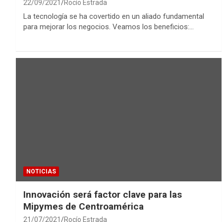
22/09/2021
Rocío Estrada
La tecnología se ha covertido en un aliado fundamental
para mejorar los negocios. Veamos los beneficios:…
NOTICIAS
Innovación será factor clave para las
Mipymes de Centroamérica
21/07/2021
Rocío Estrada