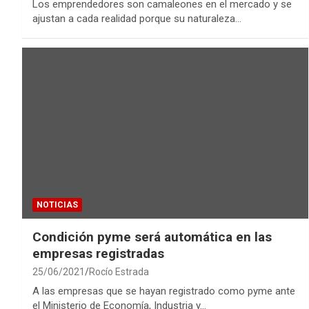
Los emprendedores son camaleones en el mercado y se
ajustan a cada realidad porque su naturaleza…
NOTICIAS
Condición pyme será automática en las
empresas registradas
25/06/2021
Rocío Estrada
A las empresas que se hayan registrado como pyme ante
el Ministerio de Economía, Industria y…